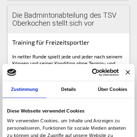
Die Badmintonabteilung des TSV
Oberkochen stellt sich vor
Training für Freizeitsportler
In netter Runde spielt jede und jeder nach seinem
Können und seiner Kondition ohne Termin- und
Wettkampfverpflichtungen.
Gönn Dir eine Auszeit vom Trab des Alltags und tu
Dir und Deinem Körper was Gutes.
Zustimmung
Details
Über Cookies
Du bist herzlich willkommen.
Diese Webseite verwendet Cookies
Wir verwenden Cookies, um Inhalte und Anzeigen zu
personalisieren, Funktionen für soziale Medien anbieten
zu können und die Zugriffe auf unsere Website zu